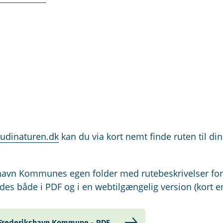
udinaturen.dk
kan du via kort nemt finde ruten til di
havn Kommunes egen folder med rutebeskrivelser for
ndes både i PDF og i en webtilgængelig version (kort e
i Frederikshavn Kommune - PDF