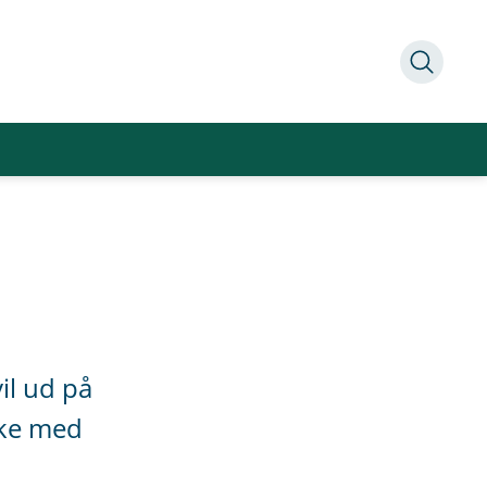
vil ud på
ike med