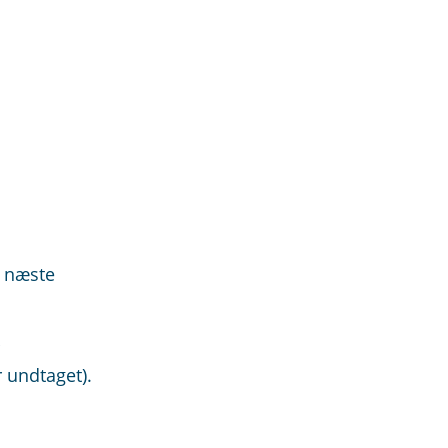
n næste
r undtaget).